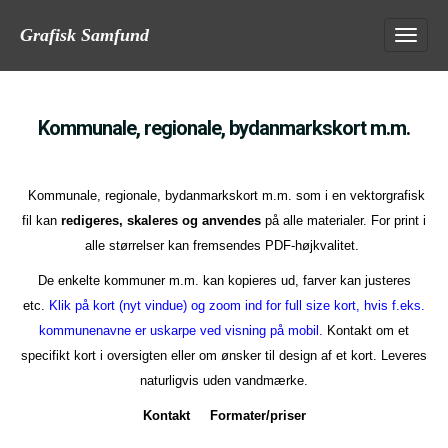
S
M
Grafisk Samfund
k
a
i
p
i
t
o
n
Kommunale, regionale, bydanmarkskort m.m.
c
m
o
n
e
t
Kommunale, regionale, bydanmarkskort m.m. som i en vektorgrafisk
e
n
fil kan
redigeres, skaleres og anvendes
på alle materialer. For print i
n
t
alle størrelser kan fremsendes PDF-højkvalitet.
u
De enkelte kommuner m.m. kan kopieres ud, farver kan justeres
etc.
Klik på kort (nyt vindue) og zoom ind for full size kort, hvis f.eks.
kommunenavne er uskarpe ved visning på mobil.
Kontakt om et
specifikt kort i oversigten eller om ønsker til design af et kort. Leveres
naturligvis uden vandmærke.
Kontakt
Formater/priser